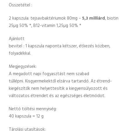
Összetétel :
2 kapszula: tejsavbaktériumok 80mg –
5,3 milliárd
, biotin
25µg 50% *, B12-vitamin 1,25µg 50% *
Ajánlott
bevitel : 1 kapszula naponta kétszer, étkezés közben,
folyadékkal.
Megjegyzések:
A megadott napi fogyasztást nem szabad
túllépni. Kisgyermekektől elzárva tartandó. Az étrend-
kiegészítők nem helyettesítik a kiegyensúlyozott és
változatos étrendet és az egészséges életmódot.
Nettó töltési mennyiség:
40 kapszula = 12 g
Tárolási utasítások: