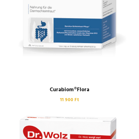
Curabiom®Flora
11 900
Ft