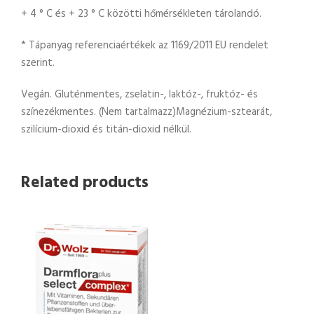
+ 4 ° C és + 23 ° C közötti hőmérsékleten tárolandó.
* Tápanyag referenciaértékek az 1169/2011 EU rendelet
szerint.
Vegán. Gluténmentes, zselatin-, laktóz-, fruktóz- és
színezékmentes. (Nem tartalmazz)Magnézium-sztearát,
szilícium-dioxid és titán-dioxid nélkül.
Related products