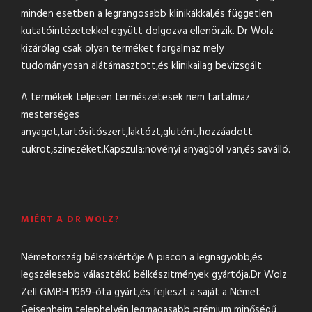
minden esetben a legrangosabb klinikákkal,és független
kutatóintézetekkel együtt dolgozva ellenörzik. Dr Wolz
kizárólag csak olyan terméket forgalmaz mely
tudományosan alátámasztott,és klinikailag bevizsgált.
A termékek teljesen természetesek nem tartalmaz
mesterséges
anyagot,tartósitószert,laktózt,glutént,hozzáadott
cukrot,szinezéket.Kapszula:növényi anyagból van,és saválló.
MIÉRT A DR WOLZ?
Németország bélszakértője.A piacon a legnagyobb,és
legszélesebb választékú bélkészitmények gyártója.Dr Wolz
Zell GMBH 1969-óta gyárt,és fejleszt a saját a Német
Geisenheim telephelyén legmagasabb prémium minőségű