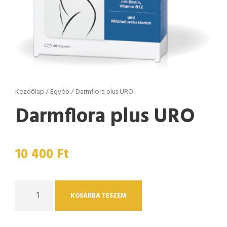
Kezdőlap
/
Egyéb
/ Darmflora plus URO
Darmflora plus URO
10 400
Ft
D
KOSÁRBA TESZEM
a
r
m