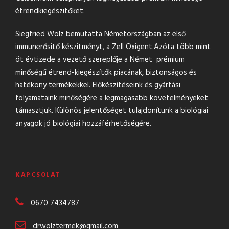
étrendkiegészitőket.
Siegfried Wolz bemutatta Németországban az első
immunerősitő készitményt, a Zell Oxigent.Azóta több mint
öt évtizede a vezető szereplője a Német prémium
minőségű étrend-kiegészítők piacának, biztonságos és
hatékony termékekkel. Előkészítéseink és gyártási
folyamataink minőségére a legmagasabb követelményeket
támasztjuk. Különös jelentőséget tulajdonítunk a biológiai
anyagok jó biológiai hozzáférhetőségére.
KAPCSOLAT
0670 7434787
drwolztermek@gmail.com