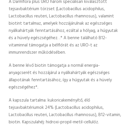
A Darmflora plus URO három speciálisan kiválasztott
s
tejsavbaktérium törzset (Lactobacillus acidophilus,
é
Lactobacillus reuteri, Lactobacillus rhamnosus), valamint
g
biotint tartalmaz, amelyek hozzájárulnak az egészséges
nyálkahártyák fenntartásához, ezáltal a hólyag, a húgyutak
és a hüvely egészségéhez. .* A benne található B12-
vitaminnal támogatja a bélflórát és az URO-t az
immunrendszer működésében.
A benne lévő biotin támogatja a normál energia-
anyagcserét és hozzájárul a nyálkahártyák egészséges
állapotának fenntartásához, így a húgyutak és a hüvely
egészségéhez*.
A kapszula tartalma: kukoricakeményítő, élő
tejsavbaktériumok 24% (Lactobacillus acidophilus,
Lactobacillus reuteri, Lactobacillus rhamnosus), B12-vitamin,
biotin. Kapszulahéj: hidroxi-propil-metil-cellulóz.