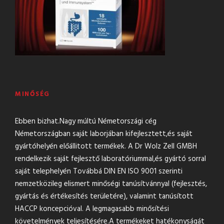
MINŐSÉG
Ebben bizhat.Nagy múltú Németországi cég
Németországban saját laborjában kifejlesztett,és saját
gyártóhelyén előállitott termékek. A Dr Wolz Zell GMBH
rendelkezik saját fejlesztő laboratóriummal,és gyártó sorral
saját telephelyén Továbbá DIN EN ISO 9001 szerinti
nemzetközileg elismert minőségi tanúsítvánnyal (fejlesztés,
gyártás és értékesítés területére), valamint tanúsított
HACCP koncepcióval. A legmagasabb minősítési
követelmények teljesítésére.A termékeket hatékonyságát