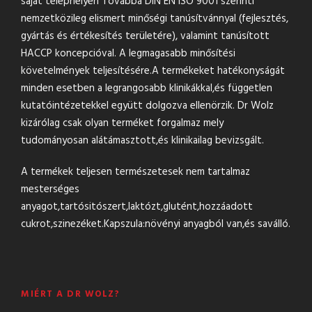
saját telephelyén Továbbá DIN EN ISO 9001 szerinti
nemzetközileg elismert minőségi tanúsítvánnyal (fejlesztés,
gyártás és értékesítés területére), valamint tanúsított
HACCP koncepcióval. A legmagasabb minősítési
követelmények teljesítésére.A termékeket hatékonyságát
minden esetben a legrangosabb klinikákkal,és független
kutatóintézetekkel együtt dolgozva ellenörzik. Dr Wolz
kizárólag csak olyan terméket forgalmaz mely
tudományosan alátámasztott,és klinikailag bevizsgált.
A termékek teljesen természetesek nem tartalmaz
mesterséges
anyagot,tartósitószert,laktózt,glutént,hozzáadott
cukrot,szinezéket.Kapszula:növényi anyagból van,és saválló.
MIÉRT A DR WOLZ?