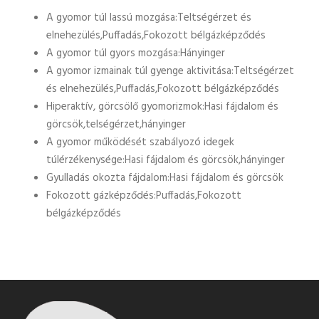
A gyomor túl lassú mozgása:Teltségérzet és
elnehezülés,Puffadás,Fokozott bélgázképződés
A gyomor túl gyors mozgása:Hányinger
A gyomor izmainak túl gyenge aktivitása:Teltségérzet
és elnehezülés,Puffadás,Fokozott bélgázképződés
Hiperaktív, görcsölő gyomorizmok:Hasi fájdalom és
görcsök,telségérzet,hányinger
A gyomor működését szabályozó idegek
túlérzékenysége:Hasi fájdalom és görcsök,hányinger
Gyulladás okozta fájdalom:Hasi fájdalom és görcsök
Fokozott gázképződés:Puffadás,Fokozott
bélgázképződés