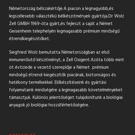
Németország bélszakértője.A piacon a legnagyobb,és
legszélesebb választékú bélkészitmények gyártója.Dr Wolz
Zell GMBH 1969-óta gyárt,és fejleszt a saját a Német
Geisenheim telephelyén legmagasabb prémium minőségű
étrendkiegészitőket.
Siegfried Wolz bemutatta Németországban az első
immunerősitő készitményt, a Zell Oxigent.Azóta több mint
öt évtizede a vezető szereplője a Német prémium
minőségű étrend-kiegészítők piacának, biztonságos és
hatékony termékekkel. Előkészítéseink és gyártási
folyamataink minőségére a legmagasabb követelményeket
támasztjuk. Különös jelentőséget tulajdonítunk a biológiai
anyagok jó biológiai hozzáférhetőségére.