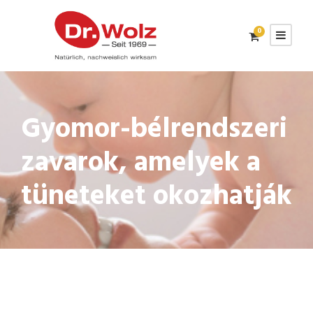
0
Gyomor-bélrendszeri
zavarok, amelyek a
tüneteket okozhatják