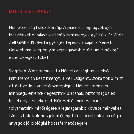
MIÉRT A DR WOLZ?
Németország bélszakértője.A piacon a legnagyobb,és
legszélesebb választékú bélkészitmények gyártója.Dr Wolz
Zell GMBH 1969-óta gyárt,és fejleszt a saját a Német
Geisenheim telephelyén legmagasabb prémium minőségű
étrendkiegészitőket.
Siegfried Wolz bemutatta Németországban az első
immunerősitő készitményt, a Zell Oxigent.Azóta több mint
öt évtizede a vezető szereplője a Német prémium
minőségű étrend-kiegészítők piacának, biztonságos és
hatékony termékekkel. Előkészítéseink és gyártási
folyamataink minőségére a legmagasabb követelményeket
támasztjuk. Különös jelentőséget tulajdonítunk a biológiai
anyagok jó biológiai hozzáférhetőségére.