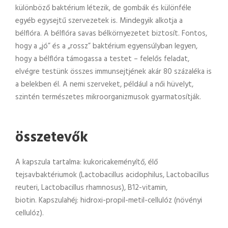
különböző baktérium létezik, de gombák és különféle
egyéb egysejtű szervezetek is. Mindegyik alkotja a
bélflóra. A bélflóra savas bélkörnyezetet biztosít. Fontos,
hogy a „jó” és a „rossz” baktérium egyensúlyban legyen,
hogy a bélflóra támogassa a testet – felelős feladat,
elvégre testünk összes immunsejtjének akár 80 százaléka is
a belekben él. A nemi szerveket, például a női hüvelyt,
szintén természetes mikroorganizmusok gyarmatosítják.
összetevők
A kapszula tartalma: kukoricakeményítő, élő
tejsavbaktériumok (Lactobacillus acidophilus, Lactobacillus
reuteri, Lactobacillus rhamnosus), B12-vitamin,
biotin. Kapszulahéj: hidroxi-propil-metil-cellulóz (növényi
cellulóz).