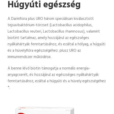
Húgyúti egészség
A Darmflora plus URO három speciálisan kiválasztott
tejsavbaktérium-törzset (Lactobacillus acidophilus,
Lactobacillus reuteri, Lactobacillus rhamnosus), valamint
biotint tartalmaz, amely hozzájárul az egészséges
nyálkahártyák fenntartásához, és ezáltal a hólyag, a húgyúti
és a hüvelyflóra egészségéhez. plusz URO az
immunrendszer működése.
A benne lévő biotin támogatja a normális energia-
anyagcserét, és hozzájárul az egészséges nyálkahártyák
fenntartásához, ezáltal a húgyúti és a hüvely egészségéhez
*.