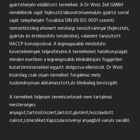
gyártóhelyén előállitott termékek. A Dr Wolz Zell GMBH
rendelkezik saját fejlesztő laboratóriummal,és gyártó sorral
saját telephelyén Továbbá DIN EN ISO 9001 szerinti
nemzetközileg elismert minőségi tanúsítvánnyal (fejlesztés,
gyártás és értékesítés területére), valamint tanúsított
HACCP koncepcióval. A legmagasabb minősítési
követelmények teljesítésére.A termékeket hatékonyságát
minden esetben a legrangosabb klinikákkal,és független
kutatóintézetekkel együtt dolgozva ellenörzik. Dr Wolz
kizárólag csak olyan terméket forgalmaz mely
tudományosan alátámasztott,és klinikailag bevizsgált.
A termékek teljesen természetesek nem tartalmaz
mesterséges
anyagot,tartósitószert,laktózt,glutént,hozzáadott
cukrot,szinezéket.Kapszula:növényi anyagból van,és saválló.