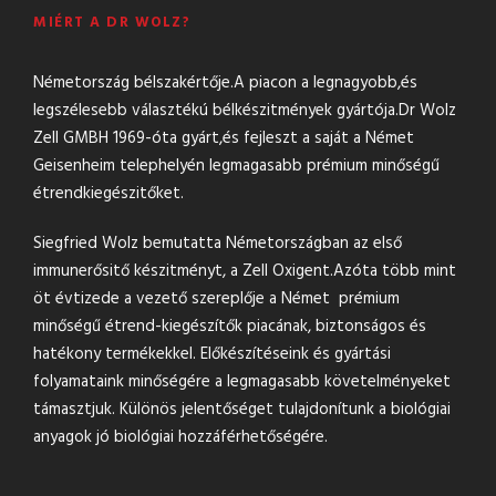
MIÉRT A DR WOLZ?
Németország bélszakértője.A piacon a legnagyobb,és
legszélesebb választékú bélkészitmények gyártója.Dr Wolz
Zell GMBH 1969-óta gyárt,és fejleszt a saját a Német
Geisenheim telephelyén legmagasabb prémium minőségű
étrendkiegészitőket.
Siegfried Wolz bemutatta Németországban az első
immunerősitő készitményt, a Zell Oxigent.Azóta több mint
öt évtizede a vezető szereplője a Német prémium
minőségű étrend-kiegészítők piacának, biztonságos és
hatékony termékekkel. Előkészítéseink és gyártási
folyamataink minőségére a legmagasabb követelményeket
támasztjuk. Különös jelentőséget tulajdonítunk a biológiai
anyagok jó biológiai hozzáférhetőségére.