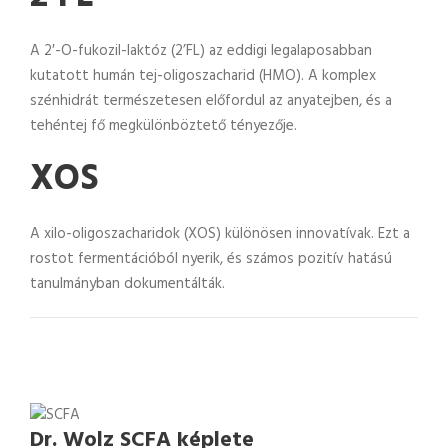
A 2′-O-fukozil-laktóz (2’FL) az eddigi legalaposabban
kutatott humán tej-oligoszacharid (HMO). A komplex
szénhidrát természetesen előfordul az anyatejben, és a
tehéntej fő megkülönböztető tényezője.
XOS
A xilo-oligoszacharidok (XOS) különösen innovatívak. Ezt a
rostot fermentációból nyerik, és számos pozitív hatású
tanulmányban dokumentálták.
Dr. Wolz SCFA képlete