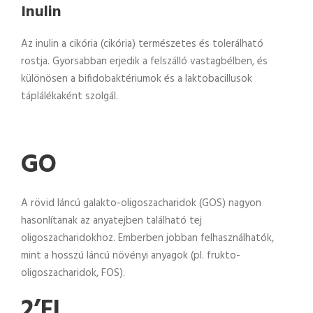
Inulin
Az inulin a cikória (cikória) természetes és tolerálható
rostja. Gyorsabban erjedik a felszálló vastagbélben, és
különösen a bifidobaktériumok és a laktobacillusok
táplálékaként szolgál.
GO
A rövid láncú galakto-oligoszacharidok (GOS) nagyon
hasonlítanak az anyatejben található tej
oligoszacharidokhoz. Emberben jobban felhasználhatók,
mint a hosszú láncú növényi anyagok (pl. frukto-
oligoszacharidok, FOS).
2’FL