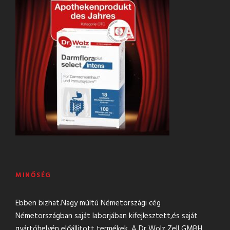
MINŐSÉG
Ebben bizhat.Nagy múltú Németországi cég
Németországban saját laborjában kifejlesztett,és saját
gyártóhelyén előállitott termékek. A Dr Wolz Zell GMBH