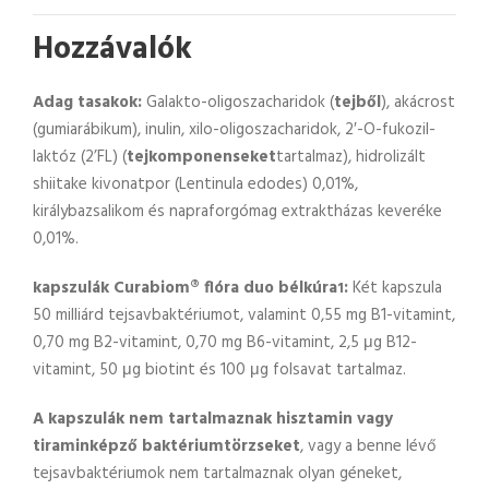
Hozzávalók
Adag tasakok:
Galakto-oligoszacharidok (
tejből
), akácrost
(gumiarábikum), inulin, xilo-oligoszacharidok, 2′-O-fukozil-
laktóz (2’FL) (
tejkomponenseket
tartalmaz), hidrolizált
shiitake kivonatpor (Lentinula edodes) 0,01%,
királybazsalikom és napraforgómag extraktházas keveréke
0,01%.
kapszulák Curabiom® flóra duo bélkúra
:
Két kapszula
1
50 milliárd tejsavbaktériumot, valamint 0,55 mg B1-vitamint,
0,70 mg B2-vitamint, 0,70 mg B6-vitamint, 2,5 μg B12-
vitamint, 50 μg biotint és 100 μg folsavat tartalmaz.
A kapszulák nem tartalmaznak hisztamin vagy
tiraminképző baktériumtörzseket
, vagy a benne lévő
tejsavbaktériumok nem tartalmaznak olyan géneket,