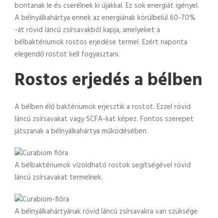
bontanak le és cserélnek ki újakkal. Ez sok energiát igényel.
A bélnyálkahártya ennek az energiának körülbelül 60-70%
-át rövid láncú zsírsavakból kapja, amelyeket a
bélbaktériumok rostos erjedése termel. Ezért naponta
elegendő rostot kell fogyasztani.
Rostos erjedés a bélben
A bélben élő baktériumok erjesztik a rostot. Ezzel rövid
láncú zsírsavakat vagy SCFA-kat képez. Fontos szerepet
játszanak a bélnyálkahártya működésében.
A bélbaktériumok vízoldható rostok segítségével rövid
láncú zsírsavakat termelnek.
A bélnyálkahártyának rövid láncú zsírsavakra van szüksége