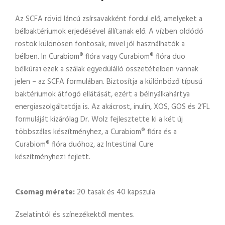
Az SCFA rövid láncú zsírsavakként fordul elő, amelyeket a
bélbaktériumok erjedésével állítanak elő. A vízben oldódó
rostok különösen fontosak, mivel jól használhatók a
bélben. In Curabiom® flóra vagy Curabiom® flóra duo
bélkúra
ezek a szálak egyedülálló összetételben vannak
1
jelen – az SCFA formulában. Biztosítja a különböző típusú
baktériumok átfogó ellátását, ezért a bélnyálkahártya
energiaszolgáltatója is. Az akácrost, inulin, XOS, GOS és 2’FL
formuláját kizárólag Dr. Wolz fejlesztette ki a két új
többszálas készítményhez, a Curabiom® flóra és a
Curabiom® flóra duóhoz, az Intestinal Cure
készítményhez
fejlett.
1
Csomag mérete:
20 tasak és 40 kapszula
Zselatintól és színezékektől mentes.