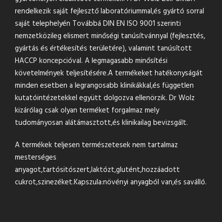
rendelkezik saját fejlesztő laboratóriummal,és gyártó sorral
saját telephelyén Továbbá DIN EN ISO 9001 szerinti
nemzetközileg elismert minőségi tanúsítvánnyal (fejlesztés,
gyártás és értékesítés területére), valamint tanúsított
HACCP koncepcióval. A legmagasabb minősítési
követelmények teljesítésére.A termékeket hatékonyságát
minden esetben a legrangosabb klinikákkal,és független
kutatóintézetekkel együtt dolgozva ellenörzik. Dr Wolz
kizárólag csak olyan terméket forgalmaz mely
tudományosan alátámasztott,és klinikailag bevizsgált.
A termékek teljesen természetesek nem tartalmaz
mesterséges
anyagot,tartósitószert,laktózt,glutént,hozzáadott
cukrot,szinezéket.Kapszula:növényi anyagból van,és saválló.