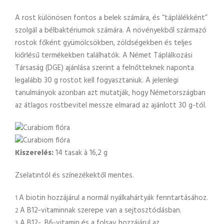
A rost különösen fontos a belek számára, és “táplálékként”
szolgál a bélbaktériumok számára. A növényekből származó
rostok főként gyümölcsökben, zöldségekben és teljes
kiőrlésű termékekben találhatók. A Német Táplálkozási
Társaság (DGE) ajánlása szerint a felnőtteknek naponta
legalább 30 g rostot kell fogyasztaniuk. A jelenlegi
tanulmányok azonban azt mutatják, hogy Németországban
az átlagos rostbevitel messze elmarad az ajánlott 30 g-tól.
Kiszerelés:
14 tasak à 16,2 g
Zselatintól és színezékektől mentes.
A biotin hozzájárul a normál nyálkahártyák fenntartásához.
1
A B12-vitaminnak szerepe van a sejtosztódásban.
2
A B12-, B6-vitamin és a folsav hozzájárul az
3