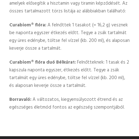
amelyek elősegítik a hisztamin vagy tiramin képződését. Az
összes tartalmazott törzs listája az alábbiakban található:
Curabiom® flóra:
A felnőttek 1 tasakot (= 16,2 g) vesznek
be naponta egyszer étkezés előtt. Tegye a zsák tartalmát
egy üres edénybe, töltse fel vízzel (kb. 200 ml), és alaposan
keverje össze a tartalmát.
Curabiom® flóra duó Bélkúra
:
Felnőtteknek: 1 tasak és 2
1
kapszula naponta egyszer, étkezés előtt. Tegye a zsák
tartalmát egy üres edénybe, töltse fel vízzel (kb. 200 ml),
és alaposan keverje össze a tartalmát.
Borravaló:
A változatos, kiegyensúlyozott étrend és az
egészséges életmód fontos az egészség szempontjából.