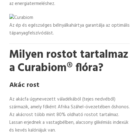
az energiatermeléshez.
Az ép és egészséges bélnyálkahártya garantálja az optimális
tápanyagfelszívódást.
Milyen rostot tartalmaz
a Curabiom® flóra?
Akác rost
Az akácfa úgynevezett váladékából (tejes nedvéből)
származik, amely főként Afrika Száhel-övezetében őshonos.
Az akácrost több mint 80% oldható rostot tartalmaz.
Lassan erjednek a vastagbélben, alacsony glikémiás indexük
és kevés kalóriájuk van.