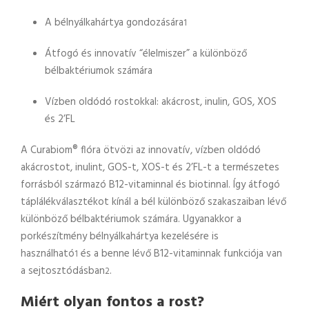
A bélnyálkahártya gondozására
1
Átfogó és innovatív “élelmiszer” a különböző
bélbaktériumok számára
Vízben oldódó rostokkal: akácrost, inulin, GOS, XOS
és 2’FL
A Curabiom® flóra ötvözi az innovatív, vízben oldódó
akácrostot, inulint, GOS-t, XOS-t és 2’FL-t a természetes
forrásból származó B12-vitaminnal és biotinnal. Így átfogó
táplálékválasztékot kínál a bél különböző szakaszaiban lévő
különböző bélbaktériumok számára. Ugyanakkor a
porkészítmény bélnyálkahártya kezelésére is
használható
és a benne lévő B12-vitaminnak funkciója van
1
a sejtosztódásban
.
2
Miért olyan fontos a rost?