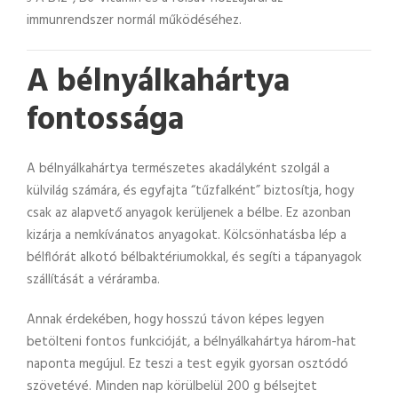
immunrendszer normál működéséhez.
A bélnyálkahártya
fontossága
A bélnyálkahártya természetes akadályként szolgál a
külvilág számára, és egyfajta “tűzfalként” biztosítja, hogy
csak az alapvető anyagok kerüljenek a bélbe. Ez azonban
kizárja a nemkívánatos anyagokat. Kölcsönhatásba lép a
bélflórát alkotó bélbaktériumokkal, és segíti a tápanyagok
szállítását a véráramba.
Annak érdekében, hogy hosszú távon képes legyen
betölteni fontos funkcióját, a bélnyálkahártya három-hat
naponta megújul. Ez teszi a test egyik gyorsan osztódó
szövetévé. Minden nap körülbelül 200 g bélsejtet