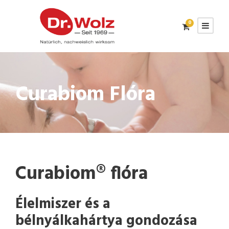
0
Curabiom Flóra
Curabiom® flóra
Élelmiszer és a
bélnyálkahártya gondozása