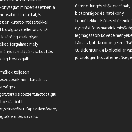
esítésére.A termékeket
étrend-kiegészítők piacának,
konyságát minden esetben a
biztonságos és hatékony
ngosabb klinikákkal,és
termékekkel. Előkészítéseink 
etlen kutatóintézetekkel
gyártási folyamataink minőség
tt dolgozva ellenörzik. Dr
legmagasabb követelmények
 kizárólag csak olyan
támasztjuk. Különös jelentős
éket forgalmaz mely
tulajdonítunk a biológiai any
mányosan alátámasztott,és
jó biológiai hozzáférhetőségé
kailag bevizsgált.
rmékek teljesen
észetesek nem tartalmaz
erséges
got,tartósitószert,laktózt,glu
,hozzáadott
ot,szinezéket.Kapszula:növény
agból van,és saválló.