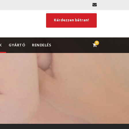
Kérdezzen bátran!
0
K
GYÁRTÓ
RENDELÉS