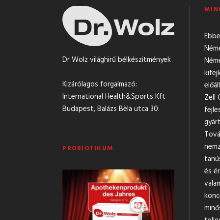
MIN
Ebbe
Néme
Dr Wolz világhirű bélkészitmények
Néme
kifej
Kizárólagos forgalmazó:
előá
International Health&Sports Kft
Zell
Budapest, Balázs Bèla utca 30.
fejl
gyárt
Tová
nemz
PROBIOTIKUM
tanús
és ér
vala
konc
minő