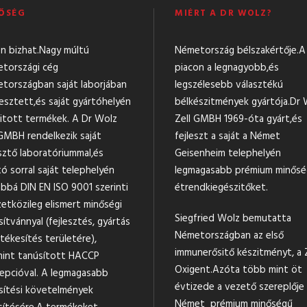
ŐSÉG
MIÉRT A DR WOLZ?
n bizhat.Nagy múltú
Németország bélszakértője.A
tországi cég
piacon a legnagyobb,és
tországban saját laborjában
legszélesebb választékú
lesztett,és saját gyártóhelyén
bélkészitmények gyártója.Dr 
llitott termékek. A Dr Wolz
Zell GMBH 1969-óta gyárt,és
 GMBH rendelkezik saját
fejleszt a saját a Német
esztő laboratóriummal,és
Geisenheim telephelyén
ó sorral saját telephelyén
legmagasabb prémium minős
bbá DIN EN ISO 9001 szerinti
étrendkiegészitőket.
etközileg elismert minőségi
Siegfried Wolz bemutatta
ítvánnyal (fejlesztés, gyártás
Németországban az első
tékesítés területére),
immunerősitő készitményt, a Z
mint tanúsított HACCP
Oxigent.Azóta több mint öt
epcióval. A legmagasabb
évtizede a vezető szereplője
sítési követelmények
Német prémium minőségű