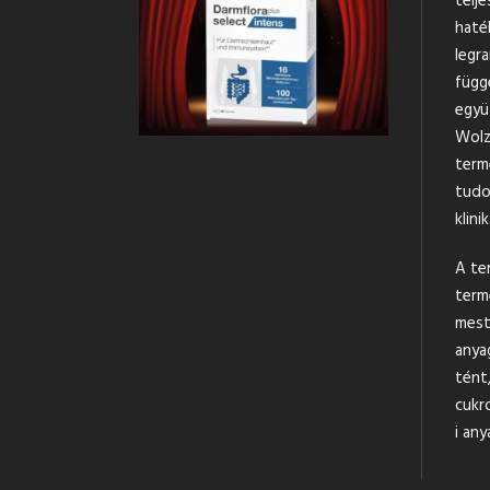
telj
haté
legra
függ
együ
Wolz
term
tudo
klini
A te
term
mest
anya
tént
cukr
i any