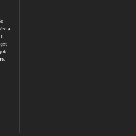
és
ére a
et
éget
agok
re.