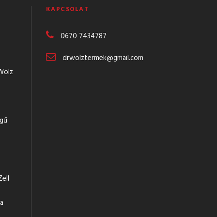
KAPCSOLAT
0670 7434787
drwolztermek@gmail.com
Wolz
égű
ell
 a